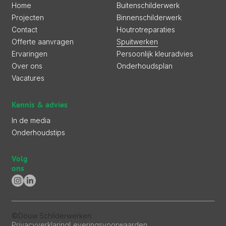
Buitenschilderwerk
Home
Binnenschilderwerk
Projecten
Houtrotreparaties
Contact
Spuitwerken
Offerte aanvragen
Persoonlijk kleuradvies
Ervaringen
Onderhoudsplan
Over ons
Vacatures
Kennis & advies
In de media
Onderhoudstips
Volg
ons
©
Douw Schilderwerken
Privacyverklaring
Leveringsvoorwaarden