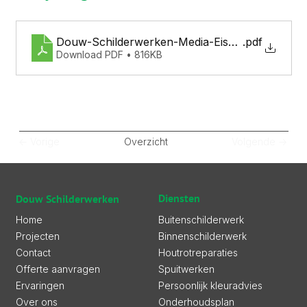
Douw-Schilderwerken-Media-Eismas-Schildersb
.pdf
Download PDF • 816KB
<- Vorige
Overzicht
Volgende ->
Diensten
Douw Schilderwerken
Buitenschilderwerk
Home
Binnenschilderwerk
Projecten
Houtrotreparaties
Contact
Spuitwerken
Offerte aanvragen
Persoonlijk kleuradvies
Ervaringen
Onderhoudsplan
Over ons