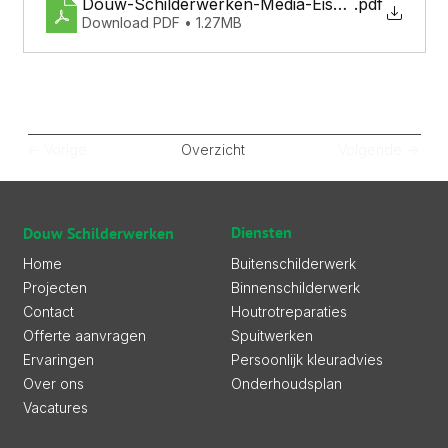
Douw-Schilderwerken-Media-Eismas-Schilders
.pdf
Download PDF • 1.27MB
<- Vorige
Overzicht
Volgende ->
Diensten
Douw Schilderwerken
Buitenschilderwerk
Home
Binnenschilderwerk
Projecten
Houtrotreparaties
Contact
Spuitwerken
Offerte aanvragen
Persoonlijk kleuradvies
Ervaringen
Onderhoudsplan
Over ons
Vacatures