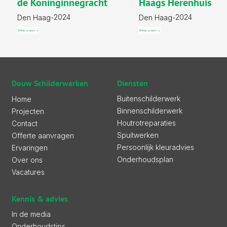
de Koninginnegracht
Haags Herenhuis
2024
2024
Den Haag
-
Den Haag
-
Bekijk project ->
Bekijk project ->
Diensten
Douw Schilderwerken
Buitenschilderwerk
Home
Binnenschilderwerk
Projecten
Houtrotreparaties
Contact
Spuitwerken
Offerte aanvragen
Persoonlijk kleuradvies
Ervaringen
Onderhoudsplan
Over ons
Vacatures
Kennis & advies
In de media
Onderhoudstips