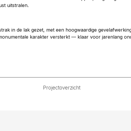
st uitstralen.
strak in de lak gezet, met een hoogwaardige gevelafwerkin
monumentale karakter versterkt — klaar voor jarenlang ond
Projectoverzicht