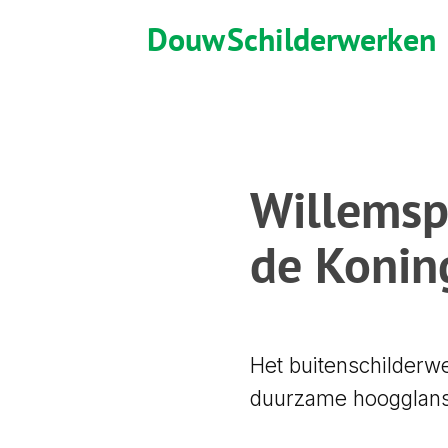
Douw
Schilderwerken
Willemsp
de Konin
Het buitenschilderw
duurzame hoogglans 