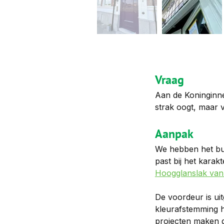
Vraag
Aan de Koninginne
strak oogt, maar 
Aanpak
We hebben het bui
past bij het karak
Hoogglanslak van
De voordeur is uit
kleurafstemming h
projecten maken d