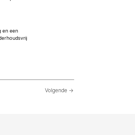
g en een 
erhoudsvrij 
Volgende ->