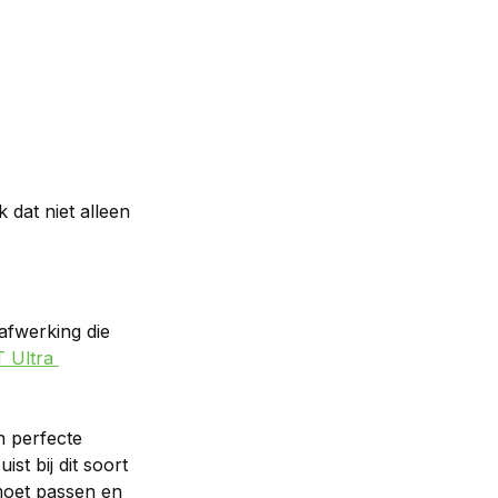
dat niet alleen 
fwerking die 
 Ultra 
n perfecte 
t bij dit soort 
moet passen en 