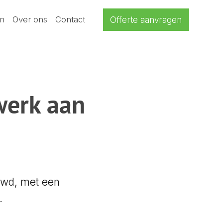
en
Over ons
Contact
Offerte aanvragen
werk aan
euwd, met een
.