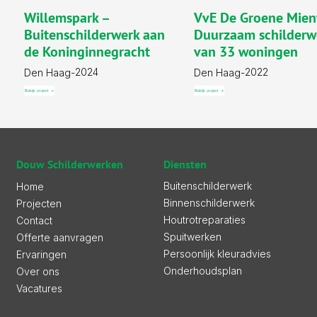
Willemspark –
VvE De Groene Mien
Buitenschilderwerk aan
Duurzaam schilderw
de Koninginnegracht
van 33 woningen
2024
2022
Den Haag
-
Den Haag
-
Bekijk project ->
Bekijk project ->
Diensten
Douw Schilderwerken
Buitenschilderwerk
Home
Binnenschilderwerk
Projecten
Houtrotreparaties
Contact
Spuitwerken
Offerte aanvragen
Persoonlijk kleuradvies
Ervaringen
Onderhoudsplan
Over ons
Vacatures