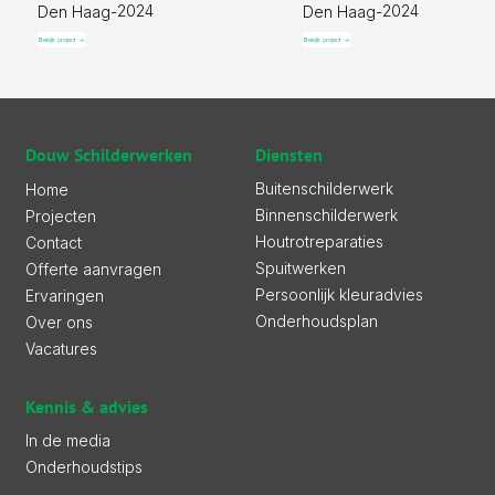
2024
2024
Den Haag
-
Den Haag
-
Bekijk project ->
Bekijk project ->
Diensten
Douw Schilderwerken
Buitenschilderwerk
Home
Binnenschilderwerk
Projecten
Houtrotreparaties
Contact
Spuitwerken
Offerte aanvragen
Persoonlijk kleuradvies
Ervaringen
Onderhoudsplan
Over ons
Vacatures
Kennis & advies
In de media
Onderhoudstips